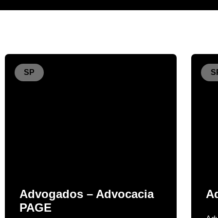
SP
S
Advogados – Advocacia
A
PAGE