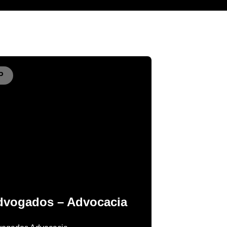
P
dvogados – Advocacia