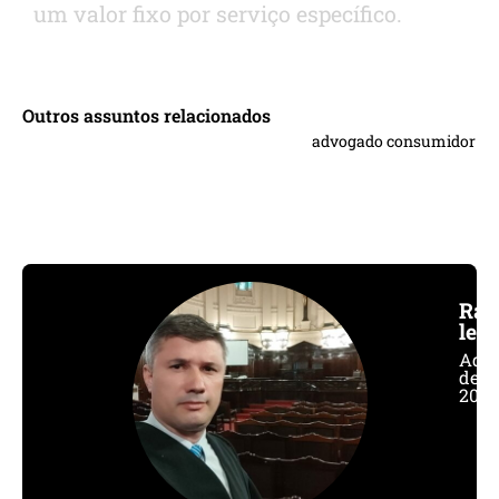
um valor fixo por serviço específico.
Outros assuntos relacionados
advogado consumidor
Raf
leal
Adv
desd
2005